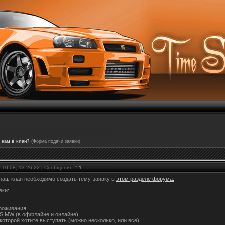
к нам в клан?
(Форма подачи заявки)
9-10-08, 13:26:22 | Сообщение #
1
 наш клан необходимо создать тему-заявку в
этом разделе форума.
вки:
проживания.
FS MW (в оффлайне и онлайне).
 которой хотите выступать (можно несколько, или все).