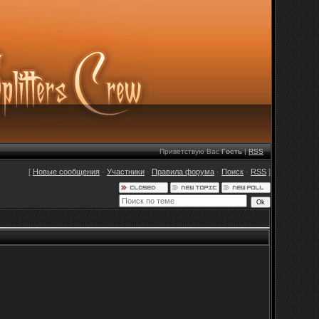
Приветствую Вас
Гость
|
RSS
[
Новые сообщения
·
Участники
·
Правила форума
·
Поиск
·
RSS
]