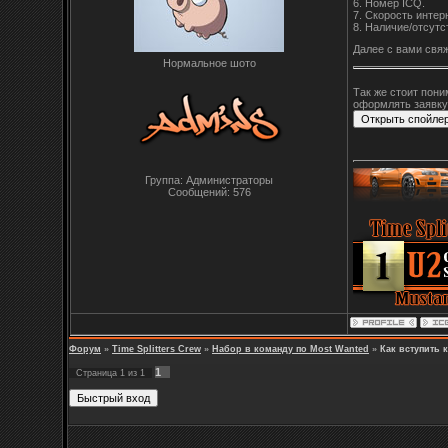
6. Номер ICQ.
7. Скорость инте
8. Наличие/отсутс
Далее с вами свяж
Нормальное шото
Так же стоит пони
оформлять заявку,
Группа: Администраторы
Сообщений:
576
Форум
»
Time Splitters Crew
»
Набор в команду по Most Wanted
»
Как вступить 
1
Страница
1
из
1