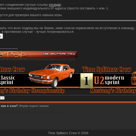
рнет-соединения (лучше ссылку
отсюда
).
твие внешнего индивидуального IP-адреса (просто поставить + или -).
утся для проверки вашего навыка игры.
мать что всех подряд мы не берем, ниже список нормативов на вступление в команду
 в противном случае - лучше потренироваться.
к нам в клан?
(Форма подачи заявки)
Time Splitters Crew © 2026