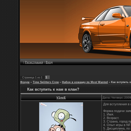
|
Регистрация
|
Вход
1
Страница
1
из
1
Форум
»
Time Splitters Crew
»
Набор в команду по Most Wanted
»
Как вступить 
Как вступить к нам в клан?
V1ncE
Дата: Четверг, 200
Для вступления в
Форма подачи зая
1. Имя.
2. Возраст.
3. Страна, город 
4. Опыт игры в N
5. Дисциплина, по