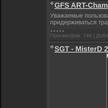
GFS ART-Сhamp 
Уважаемые пользова
придерживаться тра
Просмотров:
749
|
Доба
SGT - MisterD 