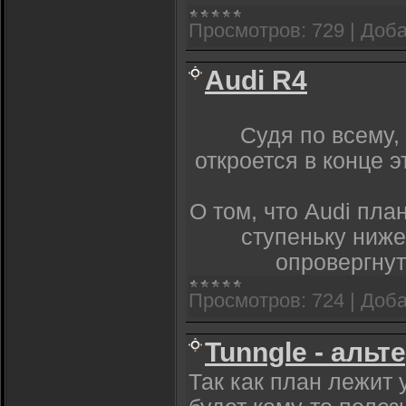
Просмотров:
729
|
Доба
Audi R4
Судя по всему,
откроется в конце 
О том, что Audi пла
ступеньку ниже
опровергнут
Просмотров:
724
|
Доба
Tunngle - альт
Так как план лежит 