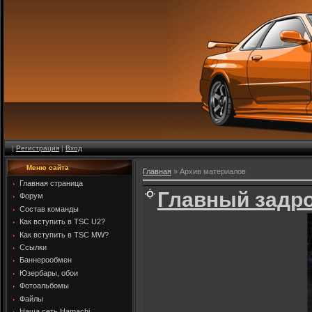
|
Регистрация
|
Вход
Меню сайта
Главная
»
Архив материалов
Главная страница
Главный задро
Форум
Состав команды
Как вступить в TSC U2?
Как вступить в TSC MW?
Ссылки
Баннерообмен
Юзербары, обои
Фотоальбомы
Файлы
Наша сеть Hamachi